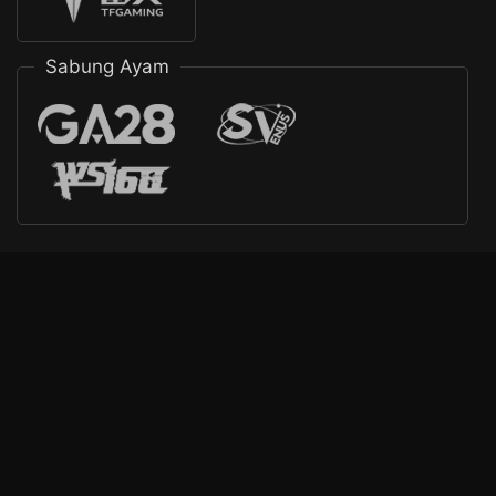
Sabung Ayam