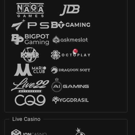
Live Casino