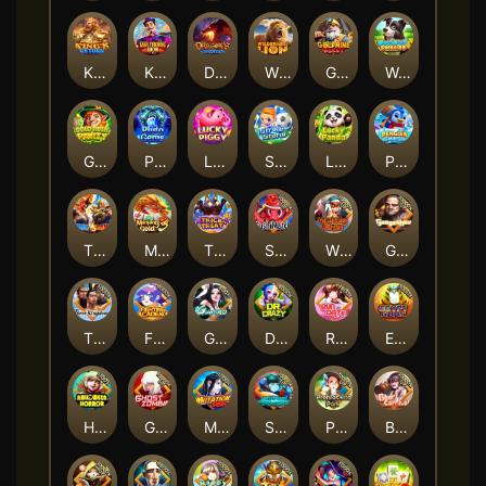
King's Return
Knife Throwing Show
Dragon's Expedition
Wilderness Lion
Goldmine Blast
Woof-woof Paradise
Gold Rush Party
Pluto Gems
Lucky Piggy
Strike Storm
Lucky Panda
Penguin Smash
Thor vs Loki
Mahjong Gold 3
TRICK OR TREAT
Sushi Match
Wilderness Hunting
Gaogashou
Three Kingdoms
Fighting Academy
Gumiho
DR. Crazy
Run Date
Egypt Gods
Halloween Horror
Ghost Zombie
Mutation fish
Star Cruise
Prehistoric Park
Beer Carnival