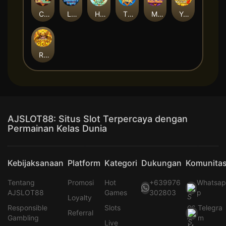
Cat VS Mouse
Lovecraft's Legacy
Happy Fruit Stand
THOR
Magic House
Yuanbao Mahjong2
Ragnarok Odin
AJSLOT88: Situs Slot Terpercaya dengan
Permainan Kelas Dunia
Kebijaksanaan
Platform
Kategori
Dukungan
Komunita
Tentang
Promosi
Hot
+639976
Whatsa
AJSLOT88
Games
302803
p
Loyalty
Responsible
Slots
Telegra
Referral
Gambling
m
Live