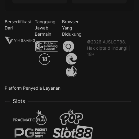
Bersertifikasi
Tanggung
Browser
Dari
Jawab
Yang
Bermain
Didukung
©2026 AJSLOT88.
Hak cipta dilindungi |
18+
Platform Penyedia Layanan
Slots