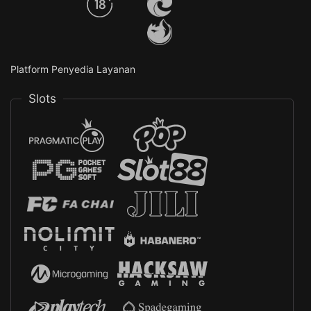
Platform Penyedia Layanan
Slots