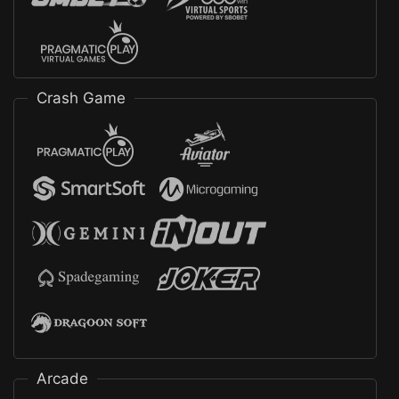
Crash Game
Arcade