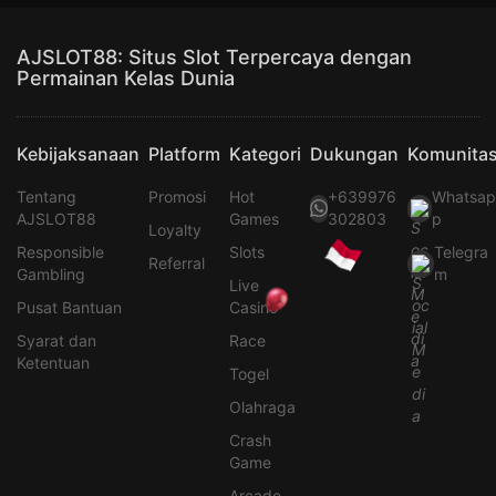
AJSLOT88: Situs Slot Terpercaya dengan
Permainan Kelas Dunia
Kebijaksanaan
Platform
Kategori
Dukungan
Komunita
Tentang
Promosi
Hot
+639976
Whatsa
AJSLOT88
Games
302803
p
Loyalty
Responsible
Slots
Telegra
Referral
Gambling
m
Live
Pusat Bantuan
Casino
Syarat dan
Race
Ketentuan
Togel
Olahraga
Crash
Game
Arcade