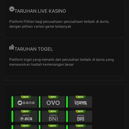
TARUHAN LIVE KASINO
Platform Pilihan bagi perusahaan-perusahaan terbaik di dunia,
dengan pilihan variasi game terbanyak
TARUHAN TOGEL
Platform togel yang menarik dari perusahan terbaik di dunia yang
menawarkan hadiah kemenangan besar