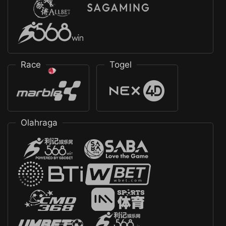
Race
Togel
Olahraga