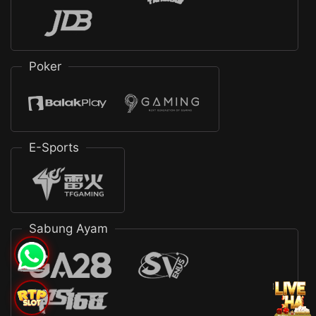
Poker
E-Sports
Sabung Ayam