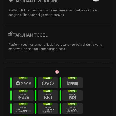
TARUHAN LIVE KASINO
Platform Pilihan bagi perusahaan-perusahaan terbaik di dunia,
dengan pilihan variasi game terbanyak
TARUHAN TOGEL
Platform togel yang menarik dari perusahan terbaik di dunia yang
menawarkan hadiah kemenangan besar