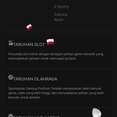
E-Sports
Sabung
Ayam
TARUHAN SLOT
Penyedia slot online dengan beragam pilihan game menarik yang
memudahkan pemain untuk mencapai jackpot
TARUHAN OLAHRAGA
Sportsbook Gaming Platform Terbaik menawarkan lebih banyak
game, odds yang lebih tinggi, dan menyediakan pilihan yang lebih
banyak untuk pemain.