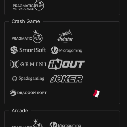
Crash Game
Arcade