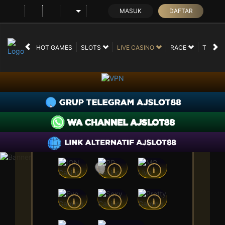
MASUK
DAFTAR
HOT GAMES
SLOTS
LIVE CASINO
RACE
TOGEL
Permainan
i
i
i
i
i
i